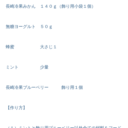
長崎冷果みかん １４０ｇ（飾り用小袋１個）
無糖ヨーグルト ５０ｇ
蜂蜜 大さじ１
ミント 少量
長崎冷果ブルーベリー 飾り用１個
【作り方】
（１）ミントと飾り用ブルーベリー以外全ての材料をフード