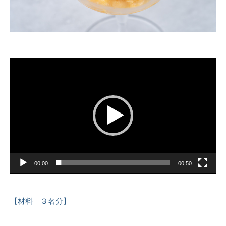
動
画
プ
レ
ー
ヤ
ー
00:00
00:50
【材料 ３名分】